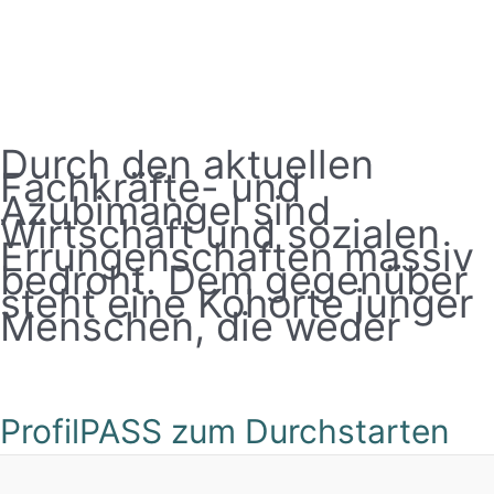
Durch den aktuellen
Fachkräfte- und
Azubimangel sind
Wirtschaft und sozialen
Errungenschaften massiv
bedroht. Dem gegenüber
steht eine Kohorte junger
Menschen, die weder
ProfilPASS zum Durchstarten